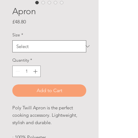
Apron
Price
£48.80
Size
*
Quantity
*
Add to Cart
Poly Twill Apron is the perfect
cooking accessory. Lightweight,
stylish and durable.
: 100% Polyester