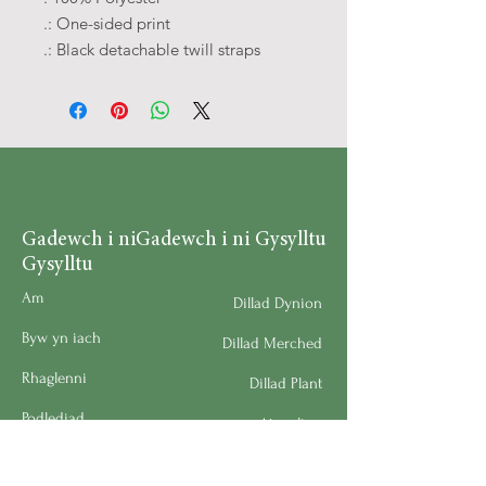
.: One-sided print
.: Black detachable twill straps
Gadewch i ni
Gadewch i ni Gysylltu
Gysylltu
Am
Dillad Dynion
Byw yn iach
Dillad Merched
Rhaglenni
Dillad Plant
Podlediad
Ategolion
Byw yn y Cartref