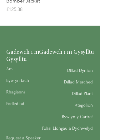
Bomber Jacket
Price
£125.38
Gadewch i ni
Gadewch i ni Gysylltu
Gysylltu
Am
Dillad Dynion
Byw yn iach
Dillad Merched
Rhaglenni
Dillad Plant
Podlediad
Ategolion
Byw yn y Cartref
Polisi Llongau a Dychwelyd
Request a Speaker