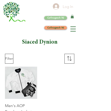
Log In
Cefnogwch Ni
Cefnogwch Ni
Siaced Dynion
Filter
Men's AOP