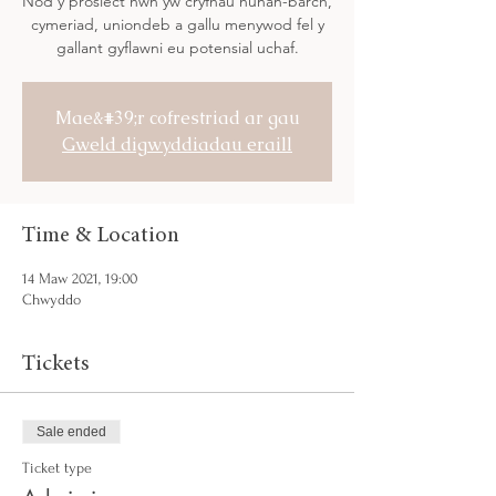
Nod y prosiect hwn yw cryfhau hunan-barch,
cymeriad, uniondeb a gallu menywod fel y
gallant gyflawni eu potensial uchaf.
Mae&#39;r cofrestriad ar gau
Gweld digwyddiadau eraill
Time & Location
14 Maw 2021, 19:00
Chwyddo
Tickets
Sale ended
Ticket type