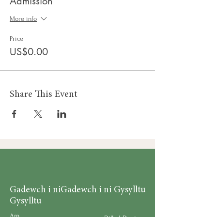
Admission
More info
Price
US$0.00
Share This Event
Gadewch i ni
Gadewch i ni Gysylltu
Gysylltu
Am