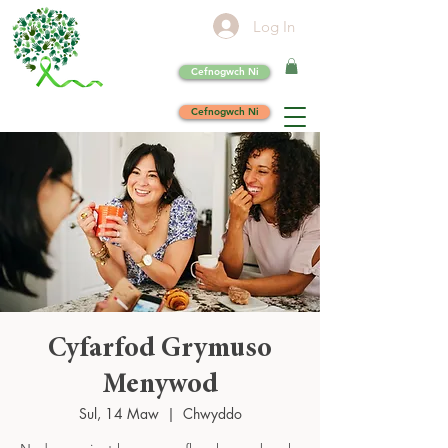
Log In
Cefnogwch Ni
Cefnogwch Ni
Cyfarfod Grymuso
Menywod
Sul, 14 Maw
  |  
Chwyddo