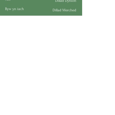
Dillad Dynion
Byw yn iach
Dillad Merched
Rhaglenni
Dillad Plant
Podlediad
Ategolion
Byw yn y Cartref
Polisi Llongau a Dychwelyd
Request a Speaker
Work for BMHS
Get Urgent Help
Please Leave a Review
Directory
Bereavement Survey
Interest in Volunteering